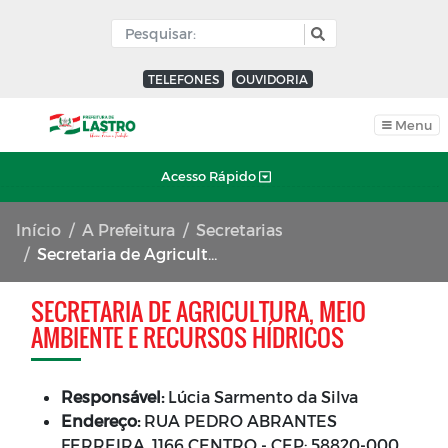
TELEFONES
OUVIDORIA
Menu
Acesso Rápido
Início
A Prefeitura
Secretarias
Secretaria de Agricultura, Meio Ambiente e Recursos Hídricos
SECRETARIA DE AGRICULTURA, MEIO
AMBIENTE E RECURSOS HÍDRICOS
Responsável:
Lúcia Sarmento da Silva
Endereço:
RUA PEDRO ABRANTES
FERREIRA, 1166 CENTRO - CEP: 58820-000