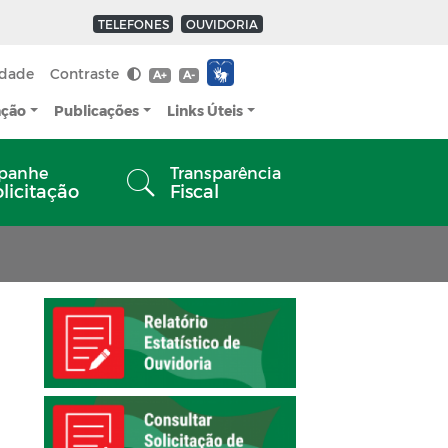
TELEFONES
OUVIDORIA
idade
Contraste
A+
A-
ação
Publicações
Links Úteis
panhe
Transparência
olicitação
Fiscal