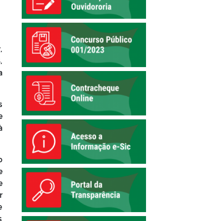
,
,
a
s
e
à
o
e
e
r
e
s