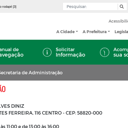
 o rodapé [3]
Acessibil
A Cidade
A Prefeitura
Legisl
nual de
Solicitar
Acom
avegação
Informação
sua s
Secretaria de Administração
ÃO
VES DINIZ
 FERREIRA, 116 CENTRO - CEP: 58820-000
às 11:00 e de 13:00 às 16:00