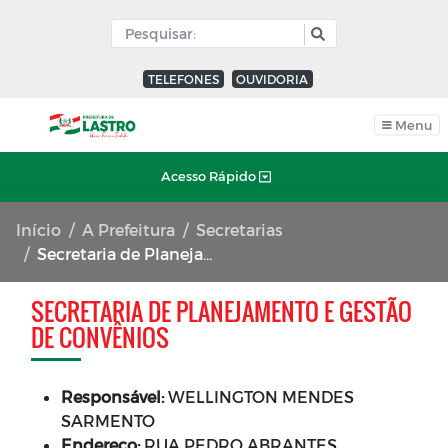
TELEFONES
OUVIDORIA
Menu
Acesso Rápido
Início
A Prefeitura
Secretarias
Secretaria de Planejamento e Gestão de Convênios
SECRETARIA DE PLANEJAMENTO E GESTÃO
DE CONVÊNIOS
Responsável:
WELLINGTON MENDES
SARMENTO
Endereço:
RUA PEDRO ABRANTES