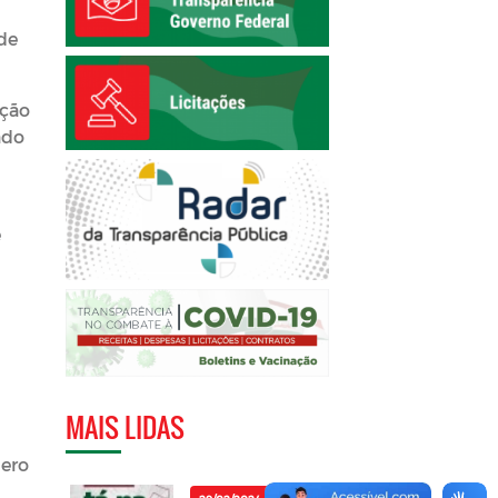
de
ução
ado
e
MAIS LIDAS
mero