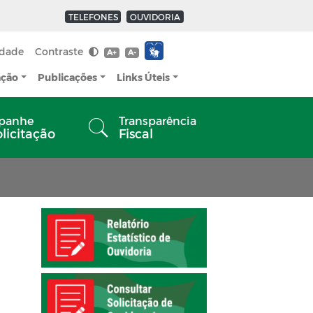
TELEFONES
OUVIDORIA
idade
Contraste
A+
A-
ação
Publicações
Links Úteis
panhe
Transparência
olicitação
Fiscal