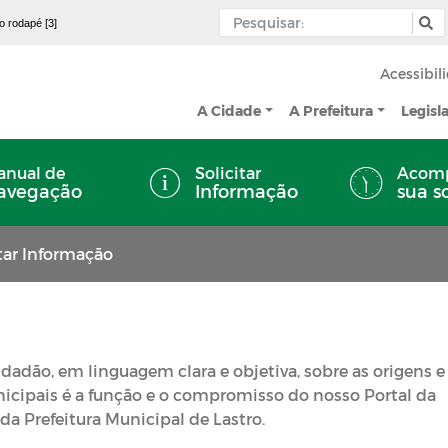
 o rodapé [3]
Acessibil
A Cidade
A Prefeitura
Legisl
nual de
Solicitar
Acom
avegação
Informação
sua s
itar Informação
dadão, em linguagem clara e objetiva, sobre as origens e
nicipais é a função e o compromisso do nosso Portal da
da Prefeitura Municipal de Lastro.