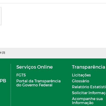
é [3]
Serviços Online
Transparência
FGTS
Licitações
 PB
Portal da Transparência
Glossário
do Governo Federal
Relatório Estatíst
Solicitar Informa
Acompanhe sua
Informação