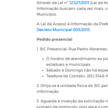
Através da Lei nº
12.527/2011
(Lei de A
Informação buscam, cada vez mais, co
Município.
A Lei de Acesso à Informação da Pref
Decreto Municipal 003/2013.
Pedido presencial
1. SIC Presencial: Rua Pedro Abrantes,
O horário de atendimento ao públ
estaduais e municipais.
Sábado e Domingo não há exped
Telefone de Contato.: (83) 3548-
2. Dirija-se à unidade física do SIC p
informação
3. Aguarde a inserção da solicitação 
número de protocolo, pois ele é o co