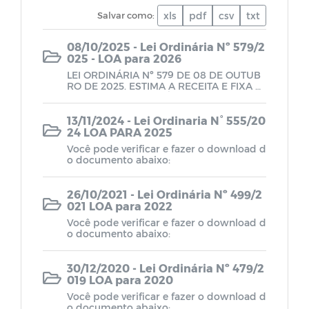
Leis Complementares 2021
Salvar como:
xls
pdf
csv
txt
08/10/2025 - Lei Ordinária Nº 579/2
Leis Complementares 2019
025 - LOA para 2026
LEI ORDINÁRIA Nº 579 DE 08 DE OUTUB
RO DE 2025. ESTIMA A RECEITA E FIXA A
Relatório de Gestão Fiscal (RGF)
DESPESA DO MUNICÍPIO DE LASTRO, PA
RA O EXERCÍCIO DE 2026 E DÁ OUTRAS
PROVIDENCIAS. O PREFEITO CONSTITUCI
13/11/2024 - Lei Ordinaria N° 555/20
ONAL DO MUNICÍPIO DE LASTRO, ESTAD
Relatório Resumido (RREO)
24 LOA PARA 2025
O DA PARAÍBA, no uso das atribuições q
Você pode verificar e fazer o download d
ue lhes são conferidas pelo Art. 51 da Lei
o documento abaixo:
Orgânica em vigor, faz SABER que a Câm
Balanço Anual (DCA)
ara Municipal aprovou e eu sanciono a se
guinte Lei: Art. 1º - Fica aprovado o Orça
26/10/2021 - Lei Ordinária Nº 499/2
mento Programa do Município de LASTR
021 LOA para 2022
O, para exercício Econômico-Financeiro
Plano de Ação SIAFIC
de 2026, discriminado pelos anexos inte
Você pode verificar e fazer o download d
grantes desta Lei, que estima a Receita e
o documento abaixo:
m R$ 75.120.108,00 (Setenta e Cinco Milh
Prestação de Contas Anual (PCA)
ões, Cento e Vinte Mil e Cento e Oito Reai
s) e fixa Despesa em igual valor. Art. 2º -
30/12/2020 - Lei Ordinária Nº 479/2
A Receita será realizada mediante a arre
019 LOA para 2020
cadação de Tributos, Contribuições, Tran
Leis Complementares 2025
sferências e outras Receitas Correntes e
Você pode verificar e fazer o download d
de Capital, na forma da Legislação em vi
o documento abaixo: