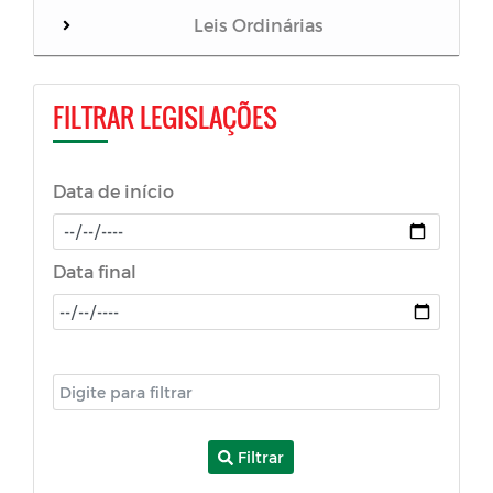
Leis Ordinárias
Lei Orçamentaria Anual (LOA)
FILTRAR LEGISLAÇÕES
Plano Plurianual (PPA)
Data de início
Lei do Fundeb
Lei de Diretrizes Orçamentarias (LDO)
Data final
Decretos de Concurso
Leis Complementares 2024
Leis Complementares 2023
Filtrar