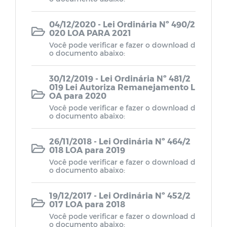
gor e das especificações do Anexo I, de a
cordo com a seguinte discriminação: I –
RECEITAS DA ADMINISTRAÇÃO DIRETA
04/12/2020 - Lei Ordinária Nº 490/2
% RECEITAS CORRENTES 61.518.013,
020 LOA PARA 2021
00 81,89 Impostos, Taxas e Contribuiç
Você pode verificar e fazer o download d
ões de Melhoria 1.159.386,00 1,54
o documento abaixo:
Receita Patrimonial 150.409,00
0,20 Receita de Serviços 257.874,0
0 0,34 Transferências Corrente
30/12/2019 - Lei Ordinária Nº 481/2
s 58.726.752,00 78,18 Outras Re
019 Lei Autoriza Remanejamento L
ceitas Correntes 1.223.592,00 1,
OA para 2020
63 Receitas de Capital 18.065.886,0
0 24,05 Alienação de Bens 182.389,
Você pode verificar e fazer o download d
00 0,24 Transferências de Capita
o documento abaixo:
l 17.883.497,00 23,81 Deduçõe
s 4.463.791,00 5,94 Transferências
Correntes 4.463.791,00 5,94 To
26/11/2018 - Lei Ordinária Nº 464/2
tal: 75.120.108,00 1-Intra-Orçamentari
018 LOA para 2019
o: 0,00 2-Total Geral da Admini
stração Direta: 75.120.108,00 100,00
Você pode verificar e fazer o download d
Art. 3º - A Despesa será realizada de mo
o documento abaixo:
do a atender aos encargos do Município,
com a manutenção dos Serviços Público
s, Transferências e Despesas de Capital, n
19/12/2017 - Lei Ordinária Nº 452/2
as especificações dos Programas, Projet
017 LOA para 2018
os e Atividades, dimensionadas nos anex
Você pode verificar e fazer o download d
os e de acordo com o seguinte desdobra
o documento abaixo:
mento: I – DESPESAS DA ADMININSTRAÇ